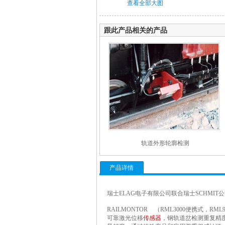
查看全部大图
跟此产品相关的产品
轨道外形轮廓检测
产品详情
瑞士
ELAG
电子有限公司联合瑞士
SCHMIT
公
RAILMONTOR
（
RML3000
便携式，
RML9
可靠激光位移
传感器
，钢轨道岔检测重复精