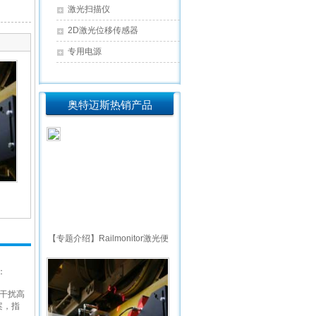
激光扫描仪
2D激光位移传感器
专用电源
奥特迈斯热销产品
【专题介绍】Railmonitor激光便
携式轨检仪
：
干扰高
案，指