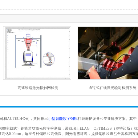
高速铁路激光接触网检测
通过式在线激光轮对检测系统
司和
AUTECH
公司，共同推出
小型智能数字钢轨
打磨养护设备和专业解决方案。其中
000
车载式）钢轨道岔激光数字检测仪：装载瑞士
ELAG OPTIMESS
（奥特迈斯）抗
度高达
0.05mm
，适应各种钢轨和高低温、阳光雨雪环境，提供钢轨和道岔全套检测方