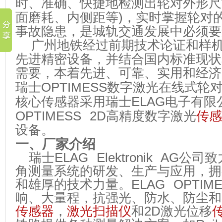
时、准确、快捷地检测出轮对外形尺
面磨耗、内侧距等
)
，实时掌握轮对
事故隐患，是城轨交通发展中必须要
广州地铁经过前期技术论证和样
先进精密设备，并结合国内标准现状
需要，本着先进、可靠、实用和经济
瑞士
OPTIMESS
数字激光在线式轮
核心传感器采用瑞士
ELAG
电子有限
OPTIMESS 2D
高精度数字激光
传感
设备。
一、厂家介绍
瑞士
ELAG Elektronik AG
公司致
角测量系统的研发、生产与应用，拥
和雄厚的技术力量。
ELAG OPTIM
响、大量程，抗强光、防水、防尘和
传感器
，
激光扫描仪
和
2D
激光位移