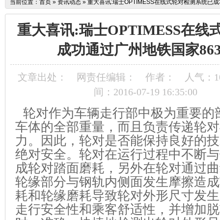
当前位置：
首页
»
资讯动态
»
重大喜讯:瑞士OPTIMESS在线式轮对检测系统已
重大喜讯:瑞士OPTIMESS在
成功通过广州地铁国家86
文章出处：
网责任编辑：
作者：
人气：
1
间：2016-07-19 16:35:00
轮对作为车辆走行部中极为重要的
车体的全部重量，而且负责传递轮对
力。因此，轮对是否能保持良好的技
绝对安全。轮对在运行过程中不断与
成轮对踏面磨耗，另外在轮对通过曲
轮缘部分与钢轨内侧面发生摩擦造成
耗和轮缘磨耗导致轮对外形尺寸发生
走行安全性和乘客舒适性，并增加脱